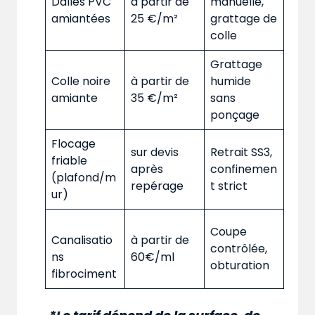
Dalles PVC
à partir de
manuelle,
amiantées
25 €/m²
grattage de
colle
Grattage
Colle noire
à partir de
humide
amiante
35 €/m²
sans
ponçage
Flocage
sur devis
Retrait SS3,
friable
après
confinemen
(plafond/m
repérage
t strict
ur)
Coupe
Canalisatio
à partir de
contrôlée,
ns
60€/ml
obturation
fibrociment