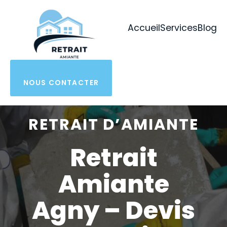
Aller
au
Accueil
Services
Blog
contenu
NOUS CONTACTER
RETRAIT D’AMIANTE
Retrait
Amiante
Agny – Devis