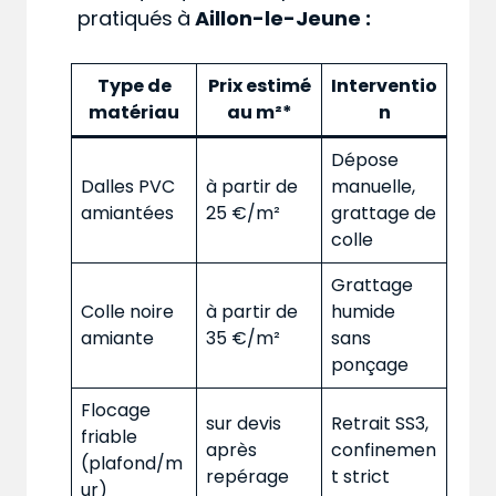
pratiqués
à
Aillon-le-Jeune :
Type de
Prix estimé
Interventio
matériau
au m²*
n
Dépose
Dalles PVC
à partir de
manuelle,
amiantées
25 €/m²
grattage de
colle
Grattage
Colle noire
à partir de
humide
amiante
35 €/m²
sans
ponçage
Flocage
sur devis
Retrait SS3,
friable
après
confinemen
(plafond/m
repérage
t strict
ur)