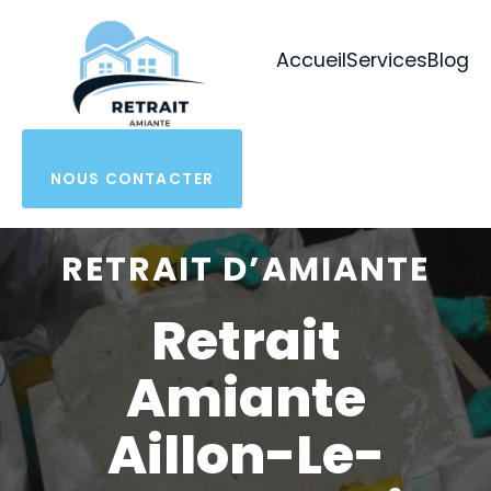
Aller
au
Accueil
Services
Blog
contenu
NOUS CONTACTER
RETRAIT D’AMIANTE
Retrait
Amiante
Aillon-Le-