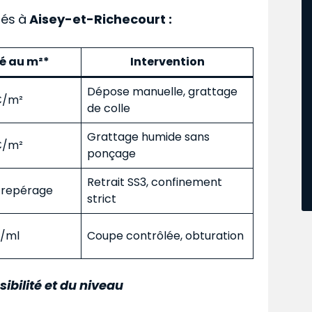
ués
à
Aisey-et-Richecourt :
mé au m²*
Intervention
Dépose manuelle, grattage
 €/m²
de colle
Grattage humide sans
 €/m²
ponçage
Retrait SS3, confinement
s repérage
strict
€/ml
Coupe contrôlée, obturation
sibilité et du niveau