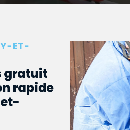
EY-ET-
 gratuit
on rapide
-et-