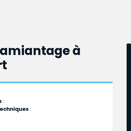
samiantage à
rt
s
:
techniques
: