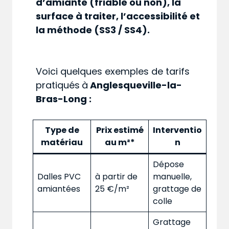
d’amiante (friable ou non), la
surface à traiter, l’accessibilité et
la méthode (SS3 / SS4).
Voici quelques exemples de tarifs
pratiqués
à
Anglesqueville-la-
Bras-Long :
Type de
Prix estimé
Interventio
matériau
au m²*
n
Dépose
Dalles PVC
à partir de
manuelle,
amiantées
25 €/m²
grattage de
colle
Grattage