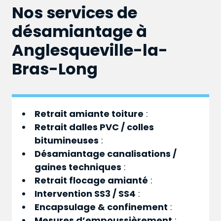
Nos services de
désamiantage à
Anglesqueville-la-
Bras-Long
Retrait amiante toiture
:
Retrait dalles PVC / colles
bitumineuses
:
Désamiantage canalisations /
gaines techniques
:
Retrait flocage amianté
:
Intervention SS3 / SS4
:
Encapsulage & confinement
:
Mesures d’empoussièrement
: