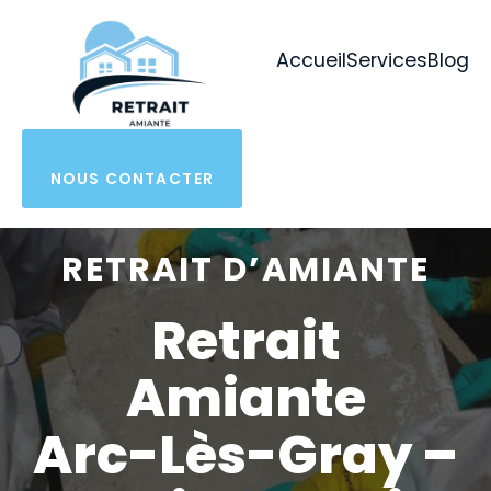
Aller
au
Accueil
Services
Blog
contenu
NOUS CONTACTER
RETRAIT D’AMIANTE
Retrait
Amiante
Arc-Lès-Gray –