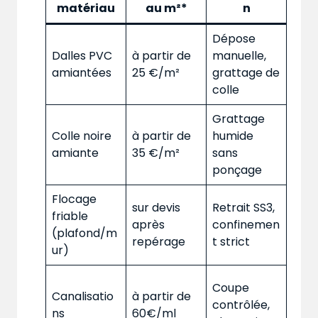
matériau
au m²*
n
Dépose
Dalles PVC
à partir de
manuelle,
amiantées
25 €/m²
grattage de
colle
Grattage
Colle noire
à partir de
humide
amiante
35 €/m²
sans
ponçage
Flocage
sur devis
Retrait SS3,
friable
après
confinemen
(plafond/m
repérage
t strict
ur)
Coupe
Canalisatio
à partir de
contrôlée,
ns
60€/ml