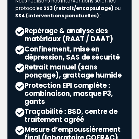
Nous réalisons nos interventions selon les
protocoles
SS3 (retrait/encapsulage)
ou
SS4 (interventions ponctuelles)
:
Repérage & analyse des
matériaux (RAAT / DAAT)
Confinement, mise en
dépression, SAS de sécurité
Retrait manuel (sans
ponçage), grattage humide
Protection EPI complète :
combinaison, masque P3,
gants
Traçabilité : BSD, centre de
traitement agréé
Mesure d’empoussièrement
final (laboratoire COFRAC)