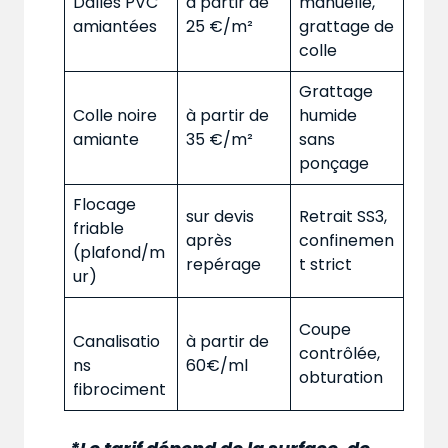
Dalles PVC
à partir de
manuelle,
amiantées
25 €/m²
grattage de
colle
Grattage
Colle noire
à partir de
humide
amiante
35 €/m²
sans
ponçage
Flocage
sur devis
Retrait SS3,
friable
après
confinemen
(plafond/m
repérage
t strict
ur)
Coupe
Canalisatio
à partir de
contrôlée,
ns
60€/ml
obturation
fibrociment