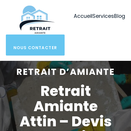
Aller
au
Accueil
Services
Blog
contenu
NOUS CONTACTER
RETRAIT D’AMIANTE
Retrait
Amiante
Attin – Devis