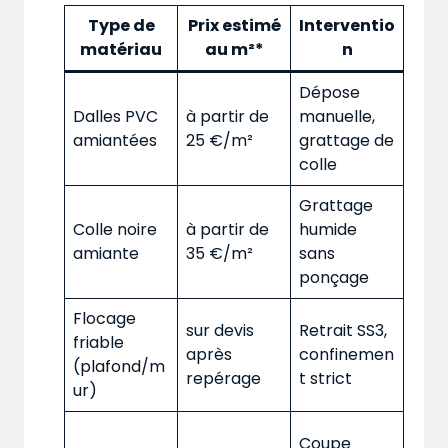
Type de
Prix estimé
Interventio
matériau
au m²*
n
Dépose
Dalles PVC
à partir de
manuelle,
amiantées
25 €/m²
grattage de
colle
Grattage
Colle noire
à partir de
humide
amiante
35 €/m²
sans
ponçage
Flocage
sur devis
Retrait SS3,
friable
après
confinemen
(plafond/m
repérage
t strict
ur)
Coupe