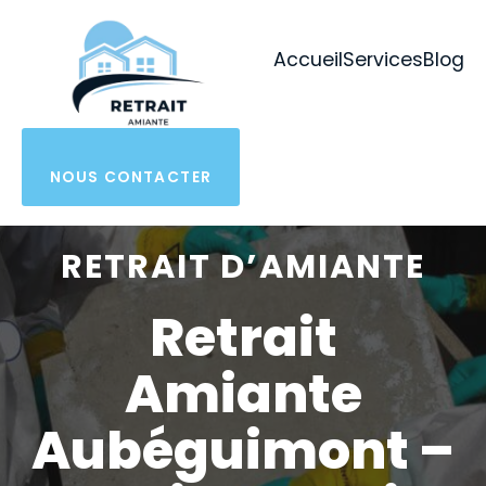
Aller
au
Accueil
Services
Blog
contenu
NOUS CONTACTER
RETRAIT D’AMIANTE
Retrait
Amiante
Aubéguimont –