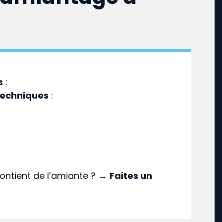
s
:
techniques
:
ontient de l’amiante ? →
Faites un