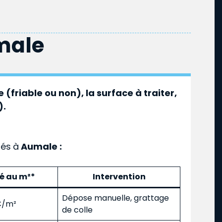
male
 (friable ou non), la surface à traiter,
).
ués
à
Aumale :
mé au m²*
Intervention
Dépose manuelle, grattage
 €/m²
de colle