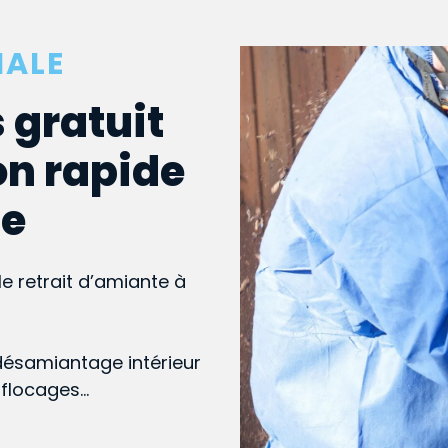
MALE
 gratuit
on rapide
le
le retrait d’amiante à
désamiantage intérieur
, flocages…