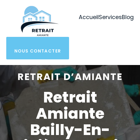
Aller
au
Accueil
Services
Blog
contenu
NOUS CONTACTER
RETRAIT D’AMIANTE
Retrait
Amiante
Bailly-En-