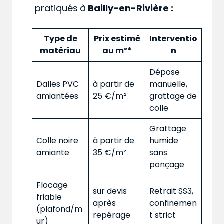
pratiqués
à
Bailly-en-Rivière :
Type de
Prix estimé
Interventio
matériau
au m²*
n
Dépose
Dalles PVC
à partir de
manuelle,
amiantées
25 €/m²
grattage de
colle
Grattage
Colle noire
à partir de
humide
amiante
35 €/m²
sans
ponçage
Flocage
sur devis
Retrait SS3,
friable
après
confinemen
(plafond/m
repérage
t strict
ur)