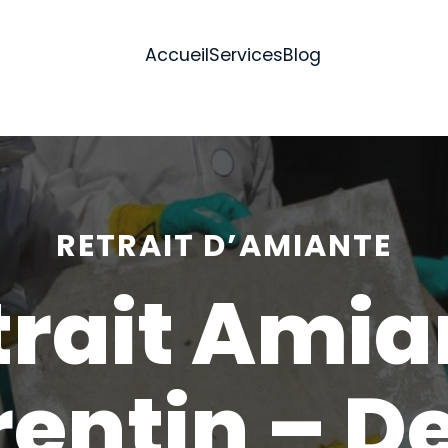
Accueil
Services
Blog
RETRAIT D’AMIANTE
trait Amia
entin – D