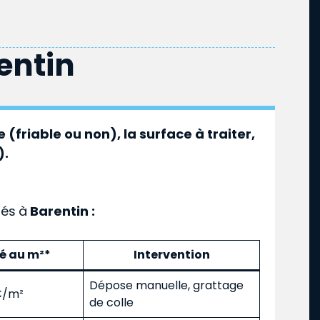
entin
 (friable ou non), la surface à traiter,
).
ués
à
Barentin :
mé au m²*
Intervention
Dépose manuelle, grattage
 €/m²
de colle