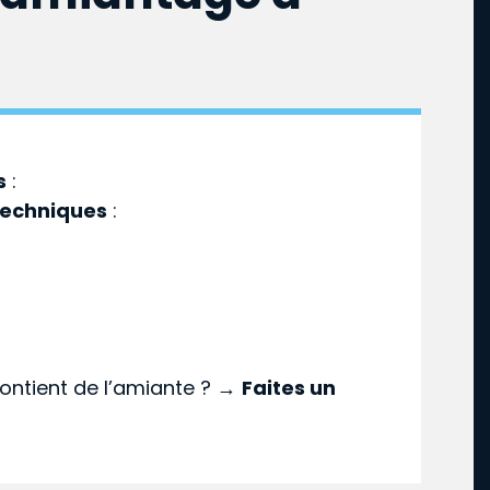
s
:
techniques
:
ontient de l’amiante ? →
Faites un