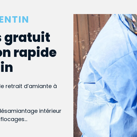
ENTIN
 gratuit
on rapide
tin
le retrait d’amiante à
désamiantage intérieur
, flocages…