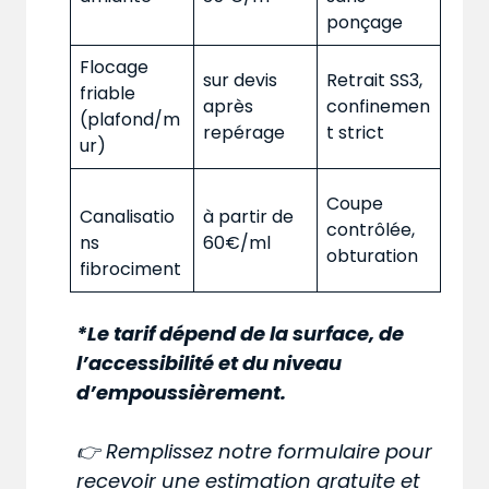
ponçage
Flocage
sur devis
Retrait SS3,
friable
après
confinemen
(plafond/m
repérage
t strict
ur)
Coupe
Canalisatio
à partir de
contrôlée,
ns
60€/ml
obturation
fibrociment
*Le tarif dépend de la surface, de
l’accessibilité et du niveau
d’empoussièrement.
👉 Remplissez notre formulaire pour
recevoir une estimation gratuite et