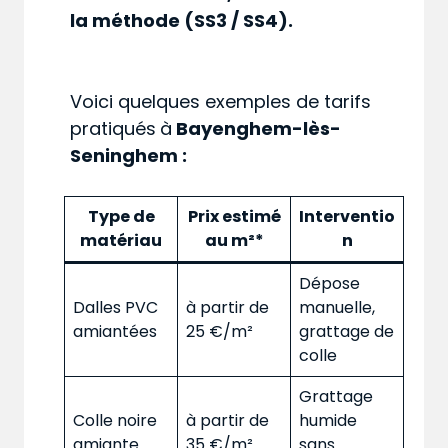
la méthode (SS3 / SS4).
Voici quelques exemples de tarifs
pratiqués
à
Bayenghem-lès-
Seninghem :
Type de
Prix estimé
Interventio
matériau
au m²*
n
Dépose
Dalles PVC
à partir de
manuelle,
amiantées
25 €/m²
grattage de
colle
Grattage
Colle noire
à partir de
humide
amiante
35 €/m²
sans