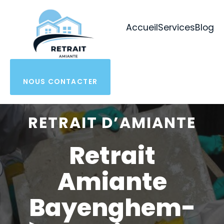
Aller
au
Accueil
Services
Blog
contenu
NOUS CONTACTER
RETRAIT D’AMIANTE
Retrait
Amiante
Bayenghem-