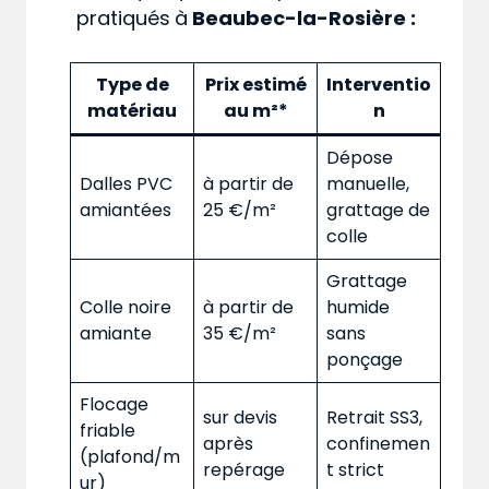
pratiqués
à
Beaubec-la-Rosière :
Type de
Prix estimé
Interventio
matériau
au m²*
n
Dépose
Dalles PVC
à partir de
manuelle,
amiantées
25 €/m²
grattage de
colle
Grattage
Colle noire
à partir de
humide
amiante
35 €/m²
sans
ponçage
Flocage
sur devis
Retrait SS3,
friable
après
confinemen
(plafond/m
repérage
t strict
ur)