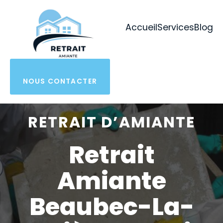
Aller
au
Accueil
Services
Blog
contenu
NOUS CONTACTER
RETRAIT D’AMIANTE
Retrait
Amiante
Beaubec-La-