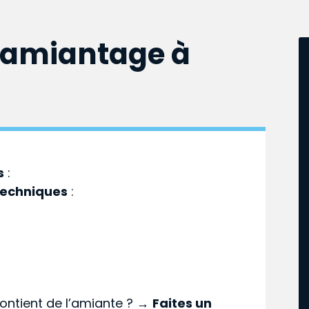
samiantage à
s
:
techniques
:
ontient de l’amiante ? →
Faites un