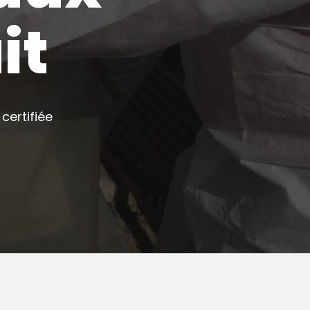
it
certifiée