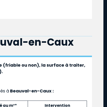
uval-en-Caux
 (friable ou non), la surface à traiter,
).
ués
à
Beauval-en-Caux :
mé au m²*
Intervention