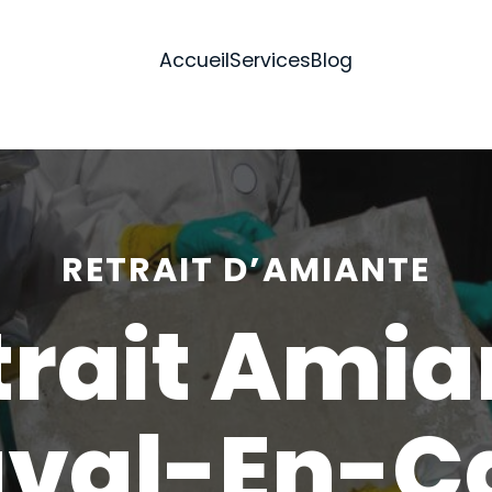
Accueil
Services
Blog
RETRAIT D’AMIANTE
trait Amia
val-En-C