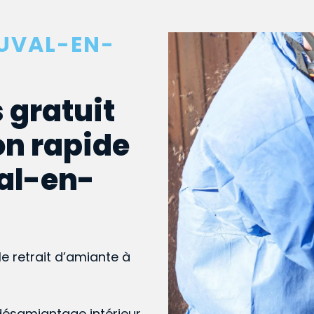
AUVAL-EN-
 gratuit
on rapide
val-en-
le retrait d’amiante à
désamiantage intérieur