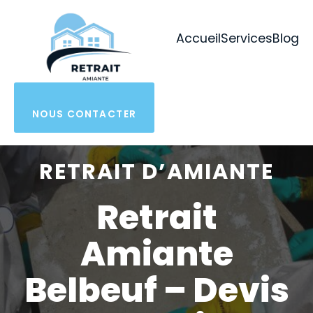
Aller
au
Accueil
Services
Blog
contenu
NOUS CONTACTER
RETRAIT D’AMIANTE
Retrait
Amiante
Belbeuf – Devis