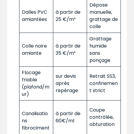
Dépose
Dalles PVC
à partir de
manuelle,
amiantées
25 €/m²
grattage de
colle
Grattage
Colle noire
à partir de
humide
amiante
35 €/m²
sans
ponçage
Flocage
sur devis
Retrait SS3,
friable
après
confinemen
(plafond/m
repérage
t strict
ur)
Coupe
Canalisatio
à partir de
contrôlée,
ns
60€/ml
obturation
fibrociment