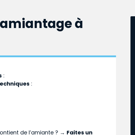
samiantage à
s
:
techniques
:
ontient de l’amiante ? →
Faites un