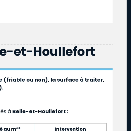
le-et-Houllefort
 (friable ou non), la surface à traiter,
).
ués
à
Belle-et-Houllefort :
mé au m²*
Intervention