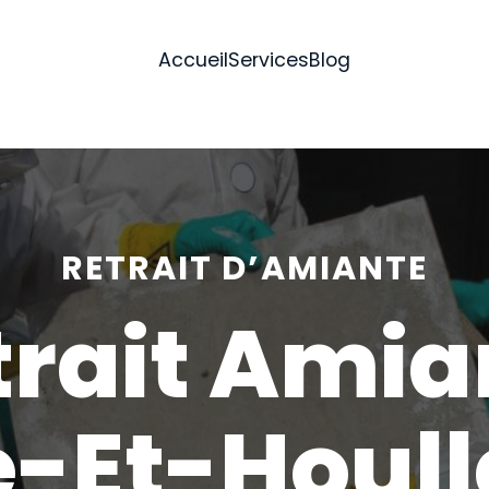
Accueil
Services
Blog
RETRAIT D’AMIANTE
trait Amia
e-Et-Houll