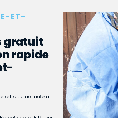
LE-ET-
 gratuit
on rapide
et-
le retrait d’amiante à
désamiantage intérieur