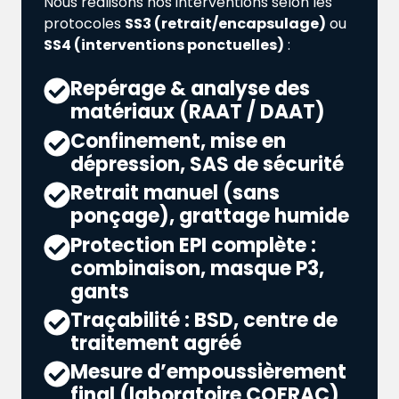
Nous réalisons nos interventions selon les
protocoles
SS3 (retrait/encapsulage)
ou
SS4 (interventions ponctuelles)
:
Repérage & analyse des
matériaux (RAAT / DAAT)
Confinement, mise en
dépression, SAS de sécurité
Retrait manuel (sans
ponçage), grattage humide
Protection EPI complète :
combinaison, masque P3,
gants
Traçabilité : BSD, centre de
traitement agréé
Mesure d’empoussièrement
final (laboratoire COFRAC)