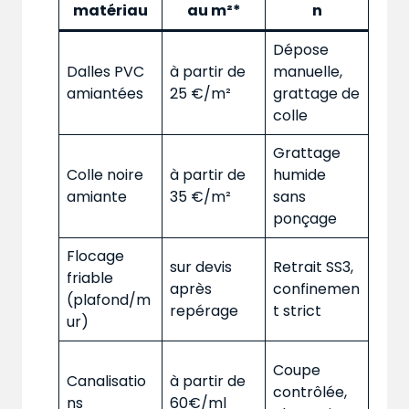
matériau
au m²*
n
Dépose
Dalles PVC
à partir de
manuelle,
amiantées
25 €/m²
grattage de
colle
Grattage
Colle noire
à partir de
humide
amiante
35 €/m²
sans
ponçage
Flocage
sur devis
Retrait SS3,
friable
après
confinemen
(plafond/m
repérage
t strict
ur)
Coupe
Canalisatio
à partir de
contrôlée,
ns
60€/ml