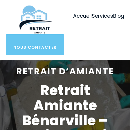
Aller
au
Accueil
Services
Blog
contenu
NOUS CONTACTER
RETRAIT D’AMIANTE
Retrait
Amiante
Bénarville –