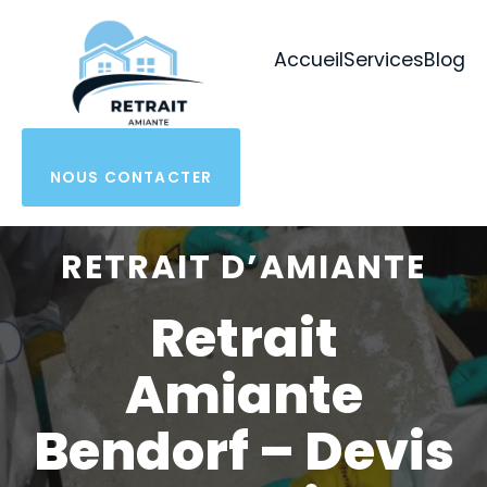
Aller
au
Accueil
Services
Blog
contenu
NOUS CONTACTER
RETRAIT D’AMIANTE
Retrait
Amiante
Bendorf – Devis