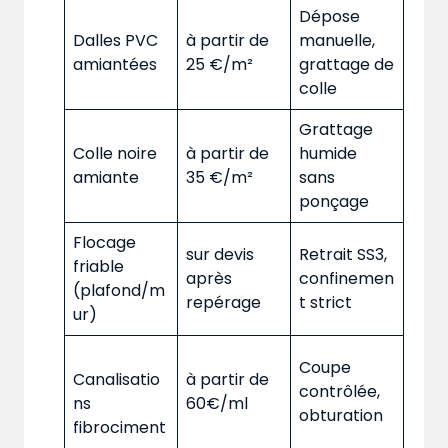
Dépose
Dalles PVC
à partir de
manuelle,
amiantées
25 €/m²
grattage de
colle
Grattage
Colle noire
à partir de
humide
amiante
35 €/m²
sans
ponçage
Flocage
sur devis
Retrait SS3,
friable
après
confinemen
(plafond/m
repérage
t strict
ur)
Coupe
Canalisatio
à partir de
contrôlée,
ns
60€/ml
obturation
fibrociment