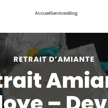
Accueil
Services
Blog
RETRAIT D’AMIANTE
trait Amia
loye – Dev