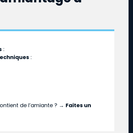
s
:
techniques
:
ontient de l’amiante ? →
Faites un