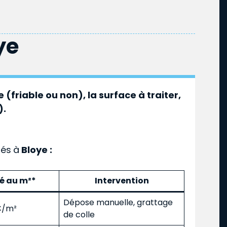
ye
 (friable ou non), la surface à traiter,
).
ués
à
Bloye :
mé au m²*
Intervention
Dépose manuelle, grattage
 €/m²
de colle