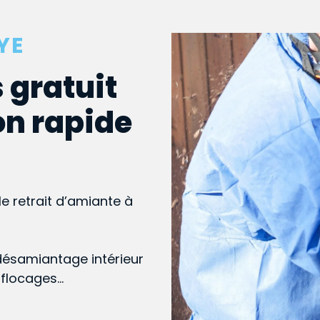
YE
 gratuit
on rapide
le retrait d’amiante à
désamiantage intérieur
, flocages…