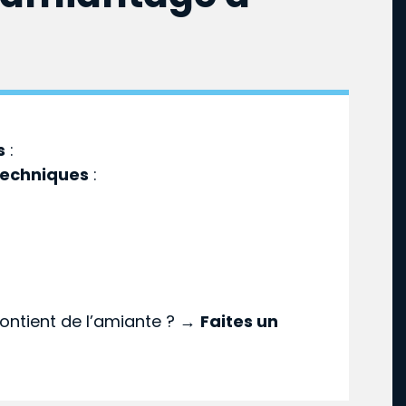
s
:
techniques
:
ontient de l’amiante ? →
Faites un