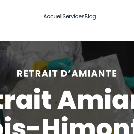
Accueil
Services
Blog
RETRAIT D’AMIANTE
trait Amia
is-Himon