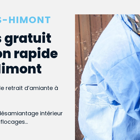
IS-HIMONT
 gratuit
on rapide
-Himont
le retrait d’amiante à
désamiantage intérieur
, flocages…