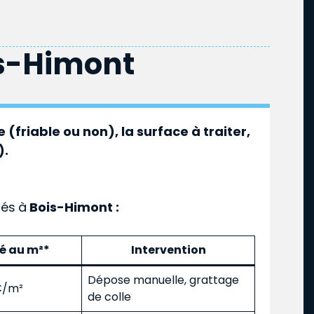
s-Himont
 (friable ou non), la surface à traiter,
).
ués
à
Bois-Himont :
mé au m²*
Intervention
Dépose manuelle, grattage
 €/m²
de colle