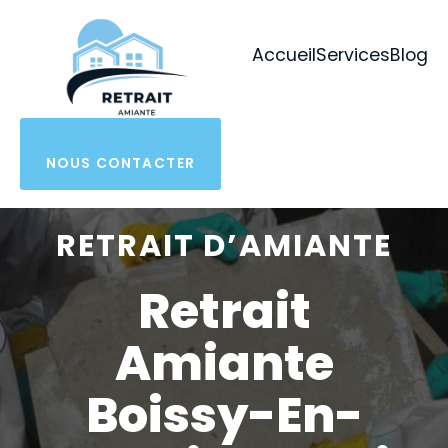
Aller
au
Accueil
Services
Blog
contenu
NOUS CONTACTER
RETRAIT D’AMIANTE
Retrait
Amiante
Boissy-En-