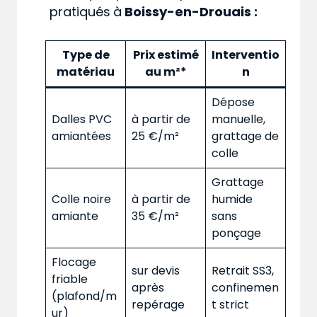
pratiqués
à
Boissy-en-Drouais :
Type de
Prix estimé
Interventio
matériau
au m²*
n
Dépose
Dalles PVC
à partir de
manuelle,
amiantées
25 €/m²
grattage de
colle
Grattage
Colle noire
à partir de
humide
amiante
35 €/m²
sans
ponçage
Flocage
sur devis
Retrait SS3,
friable
après
confinemen
(plafond/m
repérage
t strict
ur)