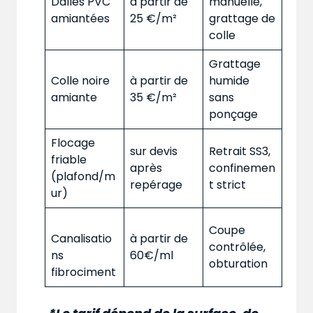
Dalles PVC
à partir de
manuelle,
amiantées
25 €/m²
grattage de
colle
Grattage
Colle noire
à partir de
humide
amiante
35 €/m²
sans
ponçage
Flocage
sur devis
Retrait SS3,
friable
après
confinemen
(plafond/m
repérage
t strict
ur)
Coupe
Canalisatio
à partir de
contrôlée,
ns
60€/ml
obturation
fibrociment