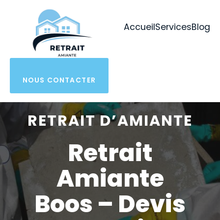
Aller
au
Accueil
Services
Blog
contenu
NOUS CONTACTER
RETRAIT D’AMIANTE
Retrait
Amiante
Boos – Devis