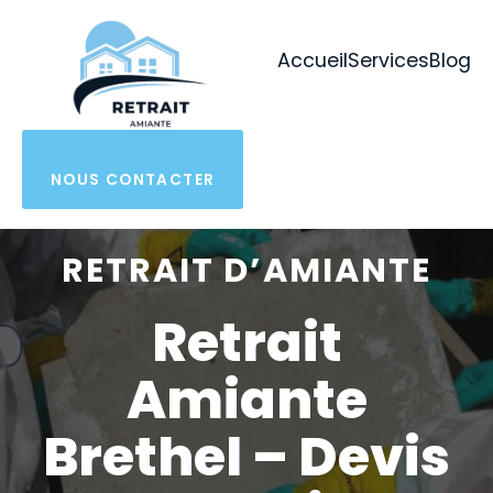
Aller
au
Accueil
Services
Blog
contenu
NOUS CONTACTER
RETRAIT D’AMIANTE
Retrait
Amiante
Brethel – Devis