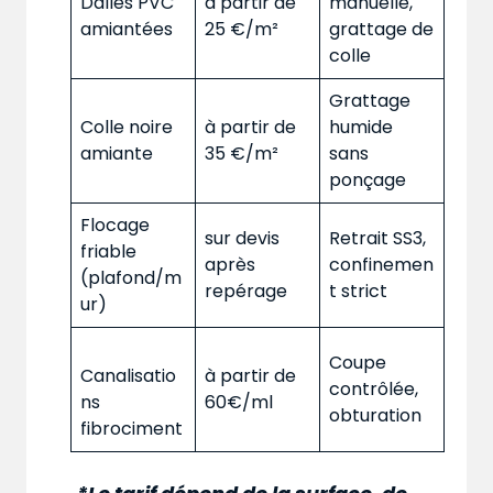
Dalles PVC
à partir de
manuelle,
amiantées
25 €/m²
grattage de
colle
Grattage
Colle noire
à partir de
humide
amiante
35 €/m²
sans
ponçage
Flocage
sur devis
Retrait SS3,
friable
après
confinemen
(plafond/m
repérage
t strict
ur)
Coupe
Canalisatio
à partir de
contrôlée,
ns
60€/ml
obturation
fibrociment