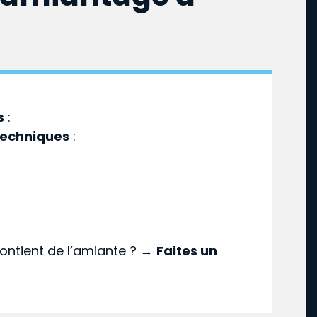
s
:
techniques
:
ontient de l’amiante ? →
Faites un