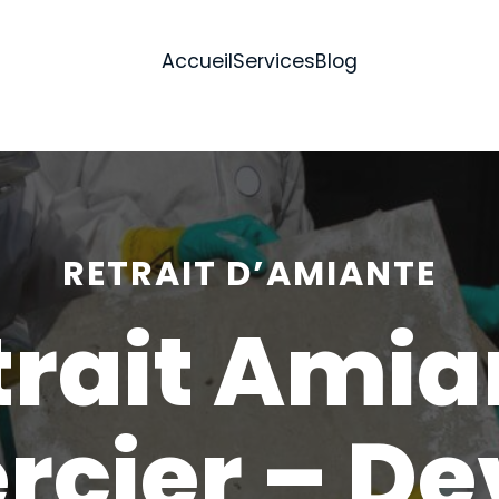
Accueil
Services
Blog
RETRAIT D’AMIANTE
trait Amia
rcier – De