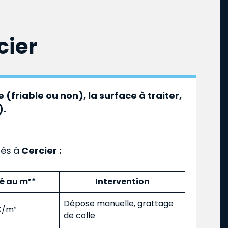
cier
 (friable ou non), la surface à traiter,
).
ués
à
Cercier :
mé au m²*
Intervention
Dépose manuelle, grattage
 €/m²
de colle