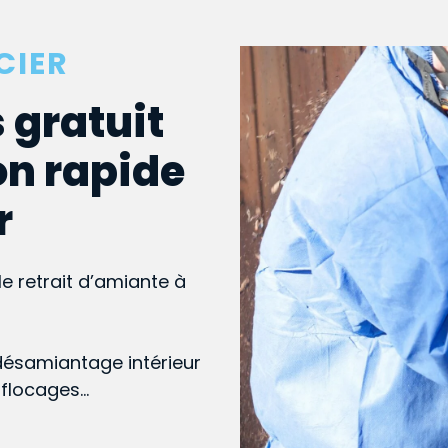
CIER
 gratuit
on rapide
r
le retrait d’amiante à
désamiantage intérieur
, flocages…