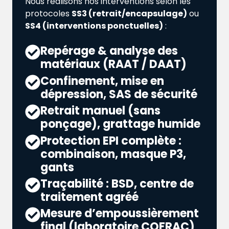
Nous réalisons nos interventions selon les
protocoles
SS3 (retrait/encapsulage)
ou
SS4 (interventions ponctuelles)
:
Repérage & analyse des
matériaux (RAAT / DAAT)
Confinement, mise en
dépression, SAS de sécurité
Retrait manuel (sans
ponçage), grattage humide
Protection EPI complète :
combinaison, masque P3,
gants
Traçabilité : BSD, centre de
traitement agréé
Mesure d’empoussièrement
final (laboratoire COFRAC)