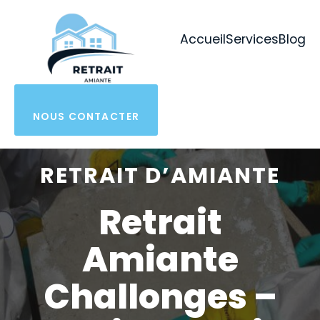
Aller
au
Accueil
Services
Blog
contenu
NOUS CONTACTER
RETRAIT D’AMIANTE
Retrait
Amiante
Challonges –