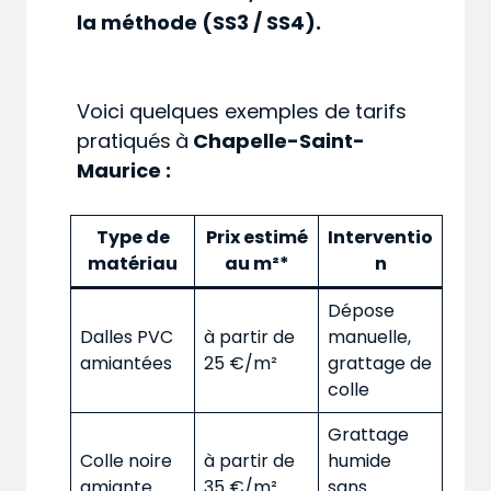
la méthode (SS3 / SS4).
Voici quelques exemples de tarifs
pratiqués
à
Chapelle-Saint-
Maurice :
Type de
Prix estimé
Interventio
matériau
au m²*
n
Dépose
Dalles PVC
à partir de
manuelle,
amiantées
25 €/m²
grattage de
colle
Grattage
Colle noire
à partir de
humide
amiante
35 €/m²
sans