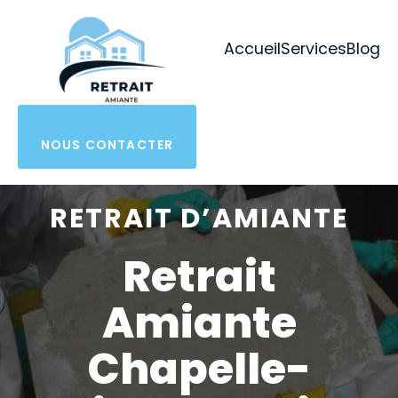
Aller
au
Accueil
Services
Blog
contenu
NOUS CONTACTER
RETRAIT D’AMIANTE
Retrait
Amiante
Chapelle-