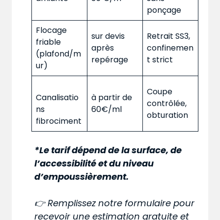
ponçage
Flocage
sur devis
Retrait SS3,
friable
après
confinemen
(plafond/m
repérage
t strict
ur)
Coupe
Canalisatio
à partir de
contrôlée,
ns
60€/ml
obturation
fibrociment
*Le tarif dépend de la surface, de
l’accessibilité et du niveau
d’empoussièrement.
👉 Remplissez notre formulaire pour
recevoir une estimation gratuite et