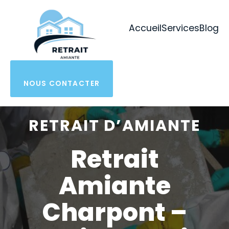
Aller
au
Accueil
Services
Blog
contenu
NOUS CONTACTER
RETRAIT D’AMIANTE
Retrait
Amiante
Charpont –