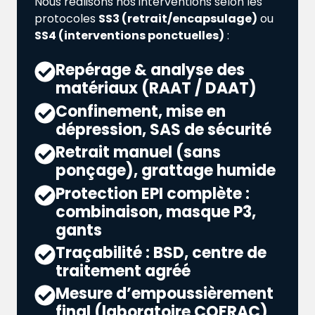
Nous réalisons nos interventions selon les
protocoles
SS3 (retrait/encapsulage)
ou
SS4 (interventions ponctuelles)
:
Repérage & analyse des
matériaux (RAAT / DAAT)
Confinement, mise en
dépression, SAS de sécurité
Retrait manuel (sans
ponçage), grattage humide
Protection EPI complète :
combinaison, masque P3,
gants
Traçabilité : BSD, centre de
traitement agréé
Mesure d’empoussièrement
final (laboratoire COFRAC)