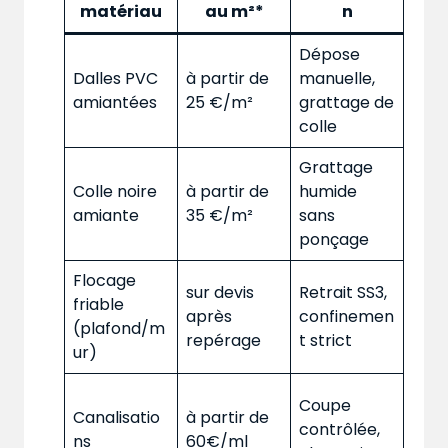
matériau
au m²*
n
Dépose
Dalles PVC
à partir de
manuelle,
amiantées
25 €/m²
grattage de
colle
Grattage
Colle noire
à partir de
humide
amiante
35 €/m²
sans
ponçage
Flocage
sur devis
Retrait SS3,
friable
après
confinemen
(plafond/m
repérage
t strict
ur)
Coupe
Canalisatio
à partir de
contrôlée,
ns
60€/ml