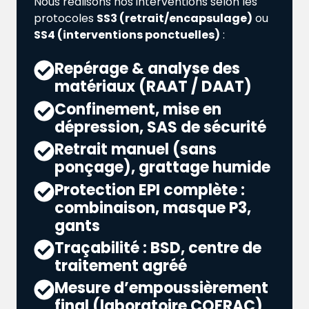
Nous réalisons nos interventions selon les
protocoles
SS3 (retrait/encapsulage)
ou
SS4 (interventions ponctuelles)
:
Repérage & analyse des
matériaux (RAAT / DAAT)
Confinement, mise en
dépression, SAS de sécurité
Retrait manuel (sans
ponçage), grattage humide
Protection EPI complète :
combinaison, masque P3,
gants
Traçabilité : BSD, centre de
traitement agréé
Mesure d’empoussièrement
final (laboratoire COFRAC)