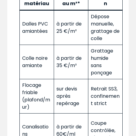
matériau
au m²*
n
Dépose
Dalles PVC
à partir de
manuelle,
amiantées
25 €/m²
grattage de
colle
Grattage
Colle noire
à partir de
humide
amiante
35 €/m²
sans
ponçage
Flocage
sur devis
Retrait SS3,
friable
après
confinemen
(plafond/m
repérage
t strict
ur)
Coupe
Canalisatio
à partir de
contrôlée,
ns
60€/ml