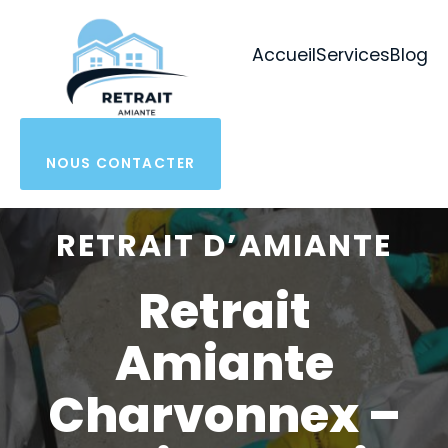
Aller
au
Accueil
Services
Blog
contenu
NOUS CONTACTER
RETRAIT D’AMIANTE
Retrait
Amiante
Charvonnex –