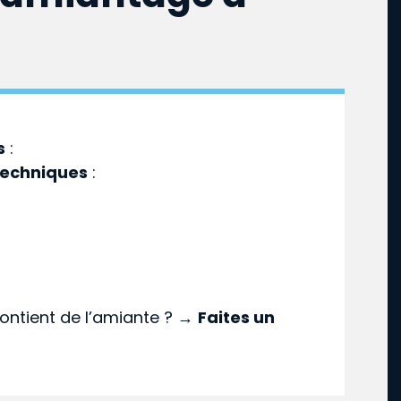
s
:
techniques
:
ontient de l’amiante ? →
Faites un