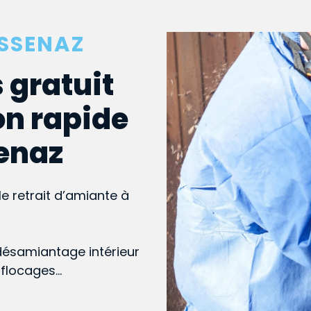
ESSENAZ
 gratuit
on rapide
senaz
le retrait d’amiante à
désamiantage intérieur
, flocages…