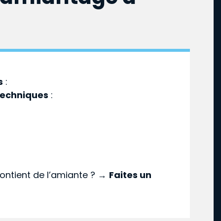
s
:
techniques
:
ontient de l’amiante ? →
Faites un