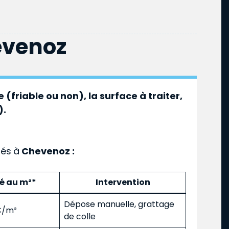
venoz
 (friable ou non), la surface à traiter,
).
ués
à
Chevenoz :
mé au m²*
Intervention
Dépose manuelle, grattage
 €/m²
de colle