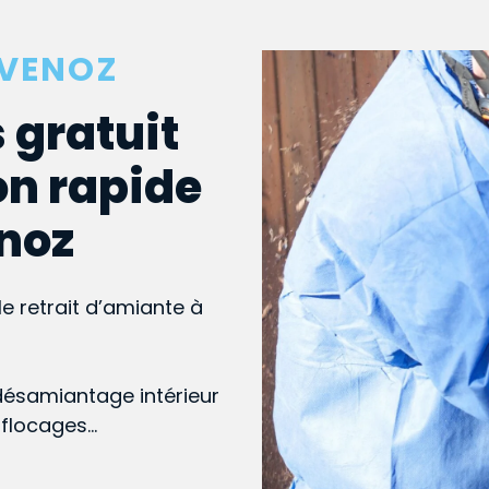
EVENOZ
 gratuit
on rapide
enoz
le retrait d’amiante à
désamiantage intérieur
, flocages…