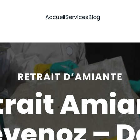
Accueil
Services
Blog
RETRAIT D’AMIANTE
trait Amia
venoz – D