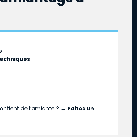
s
:
techniques
:
ontient de l’amiante ? →
Faites un