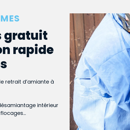
RMES
 gratuit
on rapide
es
le retrait d’amiante à
désamiantage intérieur
, flocages…