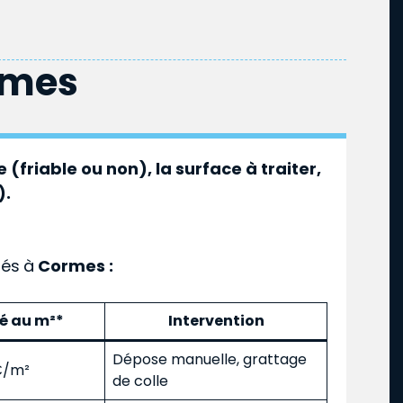
rmes
 (friable ou non), la surface à traiter,
).
ués
à
Cormes :
mé au m²*
Intervention
Dépose manuelle, grattage
 €/m²
de colle