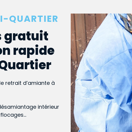
MI-QUARTIER
 gratuit
on rapide
-Quartier
le retrait d’amiante à
désamiantage intérieur
, flocages…