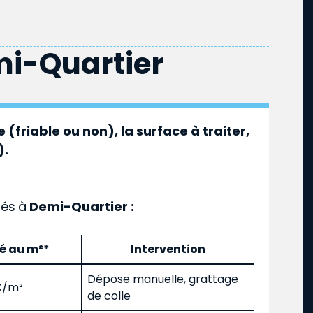
i-Quartier
 (friable ou non), la surface à traiter,
).
ués
à
Demi-Quartier :
mé au m²*
Intervention
Dépose manuelle, grattage
 €/m²
de colle