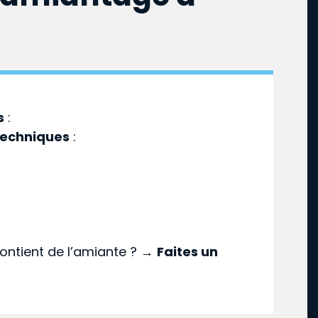
s
:
techniques
:
ontient de l’amiante ? →
Faites un