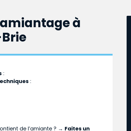
samiantage à
Brie
s
:
techniques
:
ontient de l’amiante ? →
Faites un