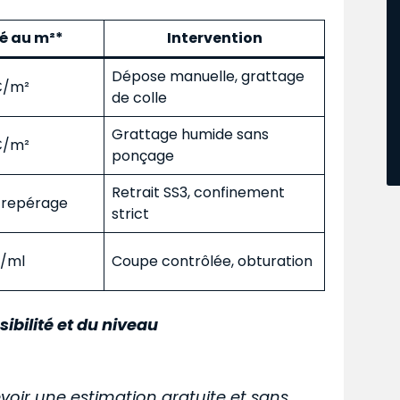
mé au m²*
Intervention
Dépose manuelle, grattage
 €/m²
de colle
Grattage humide sans
 €/m²
ponçage
Retrait SS3, confinement
s repérage
strict
€/ml
Coupe contrôlée, obturation
sibilité et du niveau
voir une estimation gratuite et sans