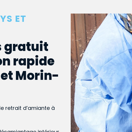
YS ET
 gratuit
on rapide
 et Morin-
le retrait d’amiante à
désamiantage intérieur