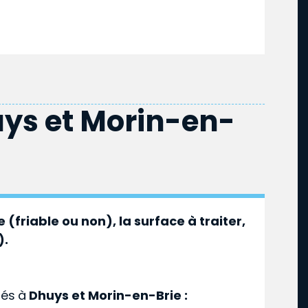
ys et Morin-en-
 (friable ou non), la surface à traiter,
).
ués
à
Dhuys et Morin-en-Brie :