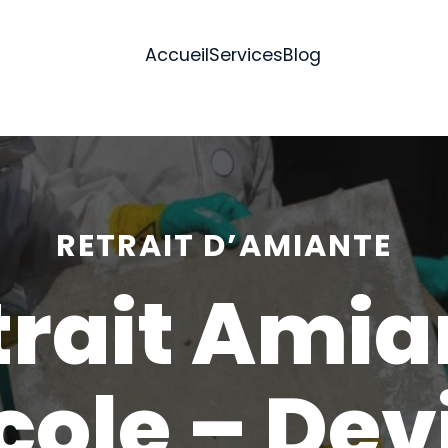
Accueil
Services
Blog
RETRAIT D’AMIANTE
trait Amia
cole – Dev