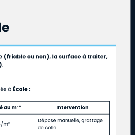
le
 (friable ou non), la surface à traiter,
).
ués
à
École :
mé au m²*
Intervention
Dépose manuelle, grattage
 €/m²
de colle