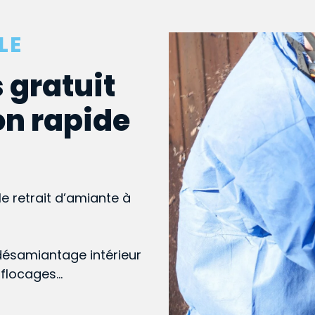
LE
 gratuit
on rapide
le retrait d’amiante à
désamiantage intérieur
, flocages…