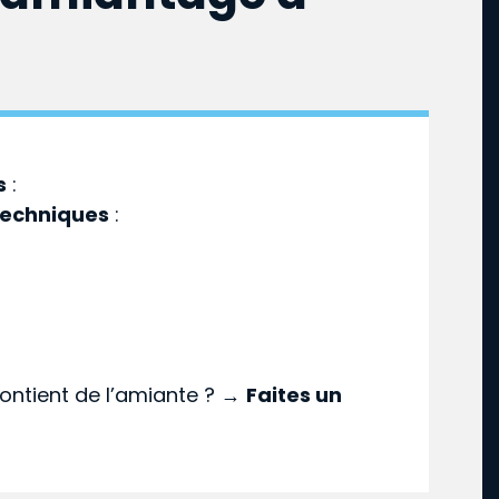
s
:
techniques
:
ontient de l’amiante ? →
Faites un