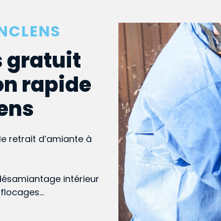
ANCLENS
 gratuit
on rapide
lens
le retrait d’amiante à
désamiantage intérieur
, flocages…