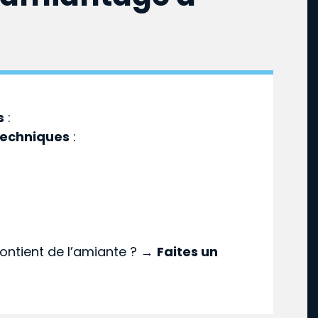
s
:
techniques
:
ontient de l’amiante ? →
Faites un