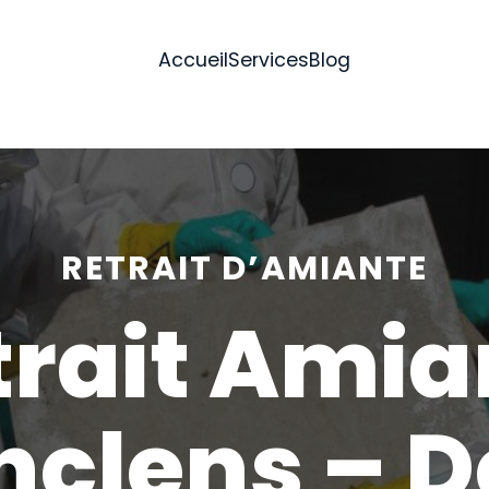
Accueil
Services
Blog
RETRAIT D’AMIANTE
trait Amia
nclens – D