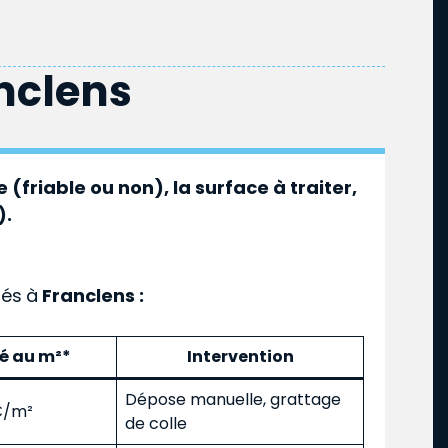
nclens
 (friable ou non), la surface à traiter,
).
ués
à
Franclens :
mé au m²*
Intervention
Dépose manuelle, grattage
 €/m²
de colle