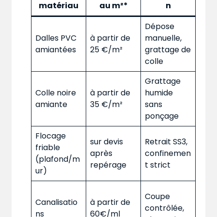
matériau
au m²*
n
Dépose
Dalles PVC
à partir de
manuelle,
amiantées
25 €/m²
grattage de
colle
Grattage
Colle noire
à partir de
humide
amiante
35 €/m²
sans
ponçage
Flocage
sur devis
Retrait SS3,
friable
après
confinemen
(plafond/m
repérage
t strict
ur)
Coupe
Canalisatio
à partir de
contrôlée,
ns
60€/ml