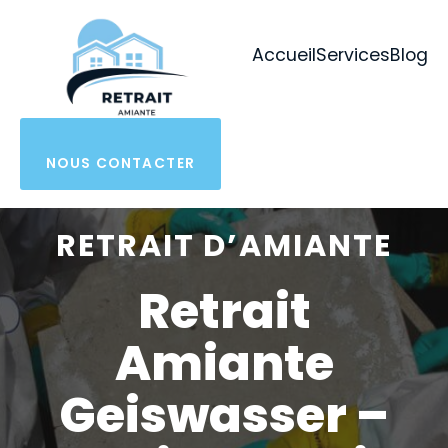
Aller
au
Accueil
Services
Blog
contenu
NOUS CONTACTER
RETRAIT D’AMIANTE
Retrait
Amiante
Geiswasser –