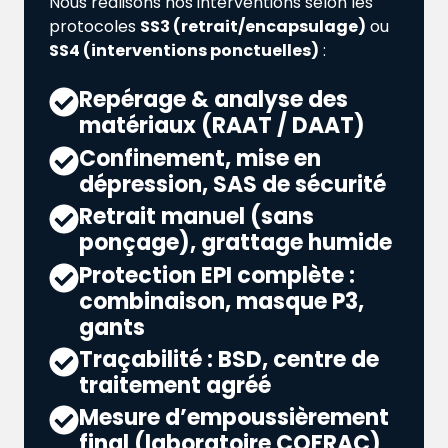
Nous réalisons nos interventions selon les
protocoles
SS3 (retrait/encapsulage)
ou
SS4 (interventions ponctuelles)
:
Repérage & analyse des
matériaux (RAAT / DAAT)
Confinement, mise en
dépression, SAS de sécurité
Retrait manuel (sans
ponçage), grattage humide
Protection EPI complète :
combinaison, masque P3,
gants
Traçabilité : BSD, centre de
traitement agréé
Mesure d’empoussièrement
final (laboratoire COFRAC)