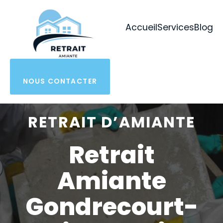
Aller
au
Accueil
Services
Blog
contenu
NOUS CONTACTER
RETRAIT D’AMIANTE
Retrait
Amiante
Gondrecourt-