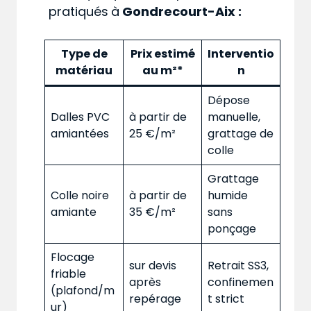
pratiqués
à
Gondrecourt-Aix :
Type de
Prix estimé
Interventio
matériau
au m²*
n
Dépose
Dalles PVC
à partir de
manuelle,
amiantées
25 €/m²
grattage de
colle
Grattage
Colle noire
à partir de
humide
amiante
35 €/m²
sans
ponçage
Flocage
sur devis
Retrait SS3,
friable
après
confinemen
(plafond/m
repérage
t strict
ur)