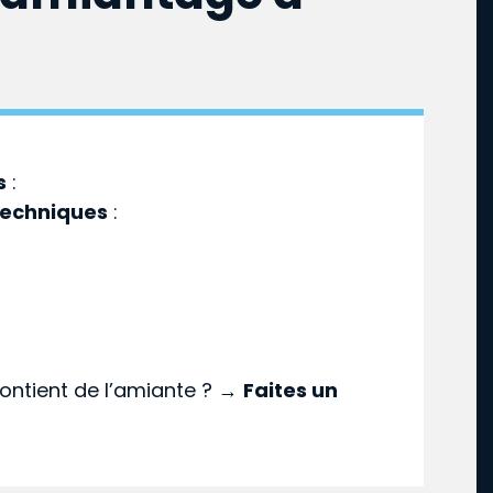
s
:
techniques
:
ontient de l’amiante ? →
Faites un