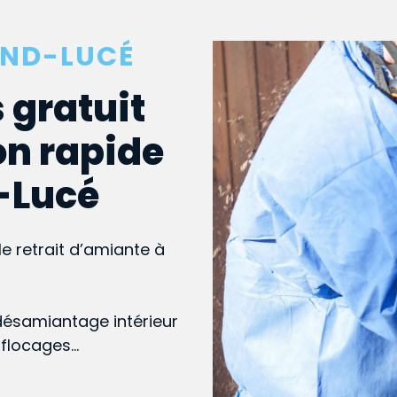
AND-LUCÉ
 gratuit
on rapide
d-Lucé
le retrait d’amiante à
désamiantage intérieur
, flocages…