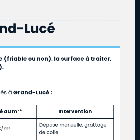
nd-Lucé
 (friable ou non), la surface à traiter,
).
ués
à
Grand-Lucé :
mé au m²*
Intervention
Dépose manuelle, grattage
 €/m²
de colle