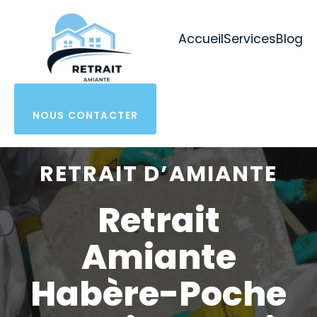
Aller
au
Accueil
Services
Blog
contenu
NOUS CONTACTER
RETRAIT D’AMIANTE
Retrait
Amiante
Habère-Poche