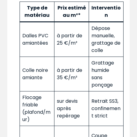
Type de
Prix estimé
Interventio
matériau
au m²*
n
Dépose
Dalles PVC
à partir de
manuelle,
amiantées
25 €/m²
grattage de
colle
Grattage
Colle noire
à partir de
humide
amiante
35 €/m²
sans
ponçage
Flocage
sur devis
Retrait SS3,
friable
après
confinemen
(plafond/m
repérage
t strict
ur)
Coupe