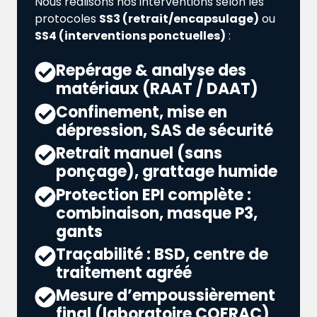
Nous réalisons nos interventions selon les
protocoles
SS3 (retrait/encapsulage)
ou
SS4 (interventions ponctuelles)
:
Repérage & analyse des
matériaux (RAAT / DAAT)
Confinement, mise en
dépression, SAS de sécurité
Retrait manuel (sans
ponçage), grattage humide
Protection EPI complète :
combinaison, masque P3,
gants
Traçabilité : BSD, centre de
traitement agréé
Mesure d’empoussièrement
final (laboratoire COFRAC)