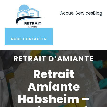
Aller
au
Accueil
Services
Blog
contenu
NOUS CONTACTER
RETRAIT D’AMIANTE
Retrait
Amiante
Habsheim –