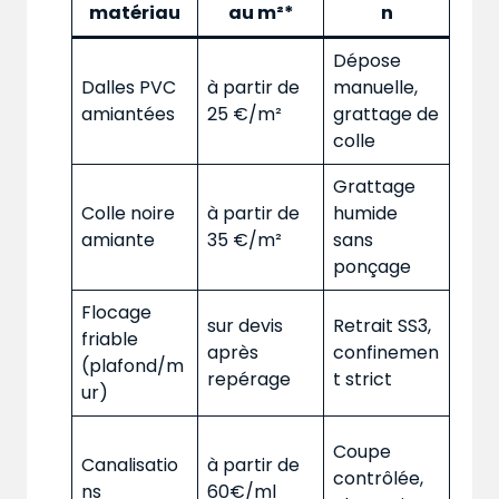
matériau
au m²*
n
Dépose
Dalles PVC
à partir de
manuelle,
amiantées
25 €/m²
grattage de
colle
Grattage
Colle noire
à partir de
humide
amiante
35 €/m²
sans
ponçage
Flocage
sur devis
Retrait SS3,
friable
après
confinemen
(plafond/m
repérage
t strict
ur)
Coupe
Canalisatio
à partir de
contrôlée,
ns
60€/ml