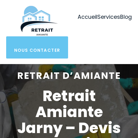
Aller
au
Accueil
Services
Blog
contenu
NOUS CONTACTER
RETRAIT D’AMIANTE
Retrait
Amiante
Jarny – Devis