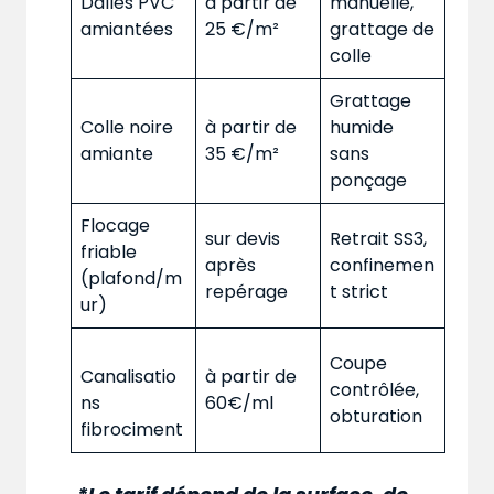
Dalles PVC
à partir de
manuelle,
amiantées
25 €/m²
grattage de
colle
Grattage
Colle noire
à partir de
humide
amiante
35 €/m²
sans
ponçage
Flocage
sur devis
Retrait SS3,
friable
après
confinemen
(plafond/m
repérage
t strict
ur)
Coupe
Canalisatio
à partir de
contrôlée,
ns
60€/ml
obturation
fibrociment