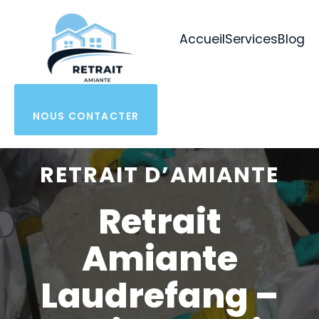
Aller
au
Accueil
Services
Blog
contenu
NOUS CONTACTER
RETRAIT D’AMIANTE
Retrait
Amiante
Laudrefang –