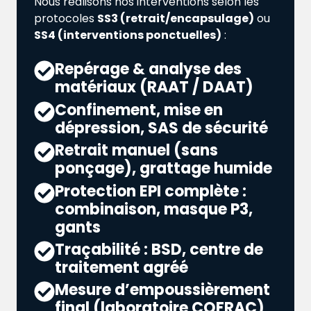
Nous réalisons nos interventions selon les
protocoles
SS3 (retrait/encapsulage)
ou
SS4 (interventions ponctuelles)
:
Repérage & analyse des
matériaux (RAAT / DAAT)
Confinement, mise en
dépression, SAS de sécurité
Retrait manuel (sans
ponçage), grattage humide
Protection EPI complète :
combinaison, masque P3,
gants
Traçabilité : BSD, centre de
traitement agréé
Mesure d’empoussièrement
final (laboratoire COFRAC)