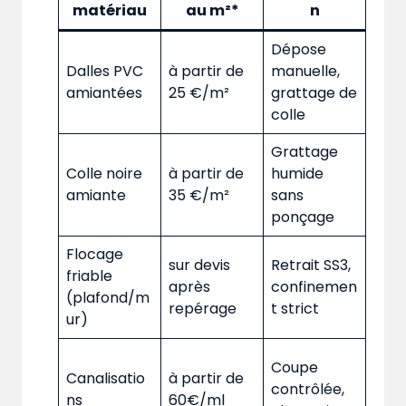
matériau
au m²*
n
Dépose
Dalles PVC
à partir de
manuelle,
amiantées
25 €/m²
grattage de
colle
Grattage
Colle noire
à partir de
humide
amiante
35 €/m²
sans
ponçage
Flocage
sur devis
Retrait SS3,
friable
après
confinemen
(plafond/m
repérage
t strict
ur)
Coupe
Canalisatio
à partir de
contrôlée,
ns
60€/ml