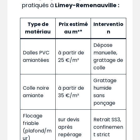
pratiqués
à
Limey-Remenauville :
Type de
Prix estimé
Interventio
matériau
au m²*
n
Dépose
Dalles PVC
à partir de
manuelle,
amiantées
25 €/m²
grattage de
colle
Grattage
Colle noire
à partir de
humide
amiante
35 €/m²
sans
ponçage
Flocage
sur devis
Retrait SS3,
friable
après
confinemen
(plafond/m
repérage
t strict
ur)