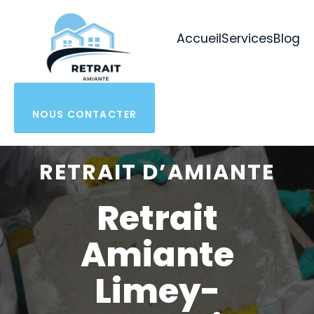
Aller
au
Accueil
Services
Blog
contenu
NOUS CONTACTER
RETRAIT D’AMIANTE
Retrait
Amiante
Limey-