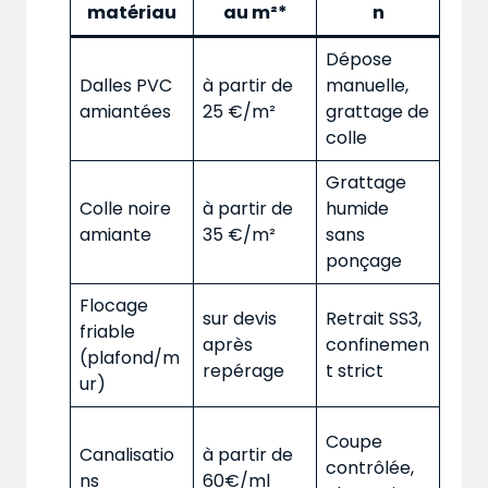
matériau
au m²*
n
Dépose
Dalles PVC
à partir de
manuelle,
amiantées
25 €/m²
grattage de
colle
Grattage
Colle noire
à partir de
humide
amiante
35 €/m²
sans
ponçage
Flocage
sur devis
Retrait SS3,
friable
après
confinemen
(plafond/m
repérage
t strict
ur)
Coupe
Canalisatio
à partir de
contrôlée,
ns
60€/ml