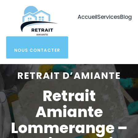
Aller
au
Accueil
Services
Blog
contenu
NOUS CONTACTER
RETRAIT D’AMIANTE
Retrait
Amiante
Lommerange –