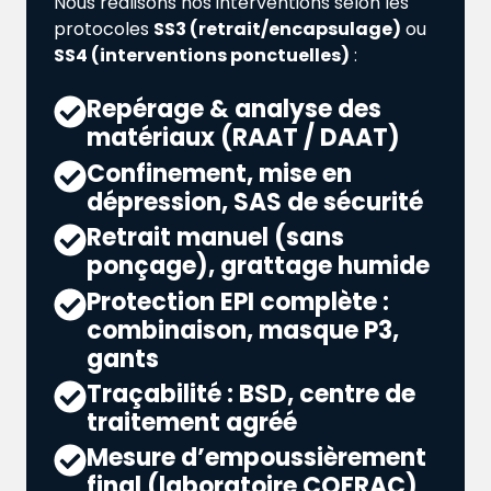
Nous réalisons nos interventions selon les
protocoles
SS3 (retrait/encapsulage)
ou
SS4 (interventions ponctuelles)
:
Repérage & analyse des
matériaux (RAAT / DAAT)
Confinement, mise en
dépression, SAS de sécurité
Retrait manuel (sans
ponçage), grattage humide
Protection EPI complète :
combinaison, masque P3,
gants
Traçabilité : BSD, centre de
traitement agréé
Mesure d’empoussièrement
final (laboratoire COFRAC)