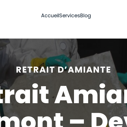
Accueil
Services
Blog
RETRAIT D’AMIANTE
trait Amia
mont – De