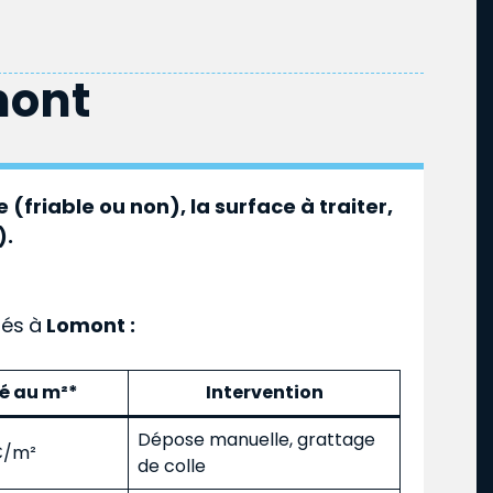
mont
 (friable ou non), la surface à traiter,
).
ués
à
Lomont :
mé au m²*
Intervention
Dépose manuelle, grattage
 €/m²
de colle