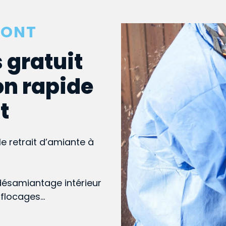
MONT
 gratuit
on rapide
t
le retrait d’amiante à
désamiantage intérieur
, flocages…