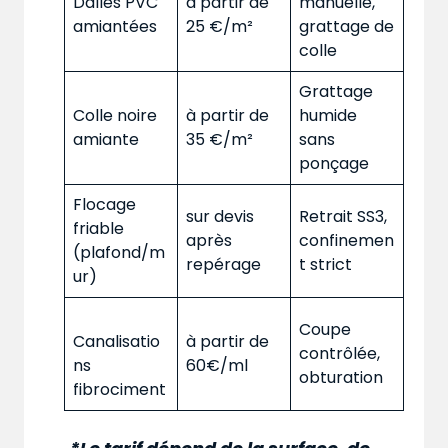
Dalles PVC
à partir de
manuelle,
amiantées
25 €/m²
grattage de
colle
Grattage
Colle noire
à partir de
humide
amiante
35 €/m²
sans
ponçage
Flocage
sur devis
Retrait SS3,
friable
après
confinemen
(plafond/m
repérage
t strict
ur)
Coupe
Canalisatio
à partir de
contrôlée,
ns
60€/ml
obturation
fibrociment