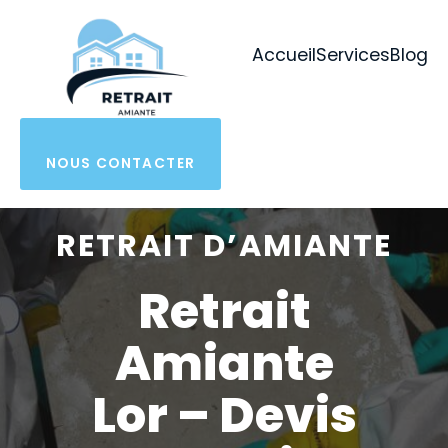
Aller
au
Accueil
Services
Blog
contenu
NOUS CONTACTER
RETRAIT D’AMIANTE
Retrait
Amiante
Lor – Devis