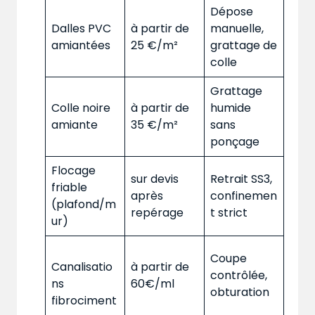
Dépose
Dalles PVC
à partir de
manuelle,
amiantées
25 €/m²
grattage de
colle
Grattage
Colle noire
à partir de
humide
amiante
35 €/m²
sans
ponçage
Flocage
sur devis
Retrait SS3,
friable
après
confinemen
(plafond/m
repérage
t strict
ur)
Coupe
Canalisatio
à partir de
contrôlée,
ns
60€/ml
obturation
fibrociment