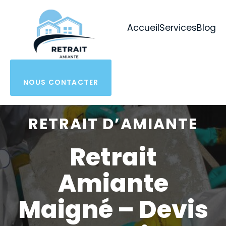
Aller
au
Accueil
Services
Blog
contenu
NOUS CONTACTER
RETRAIT D’AMIANTE
Retrait
Amiante
Maigné – Devis