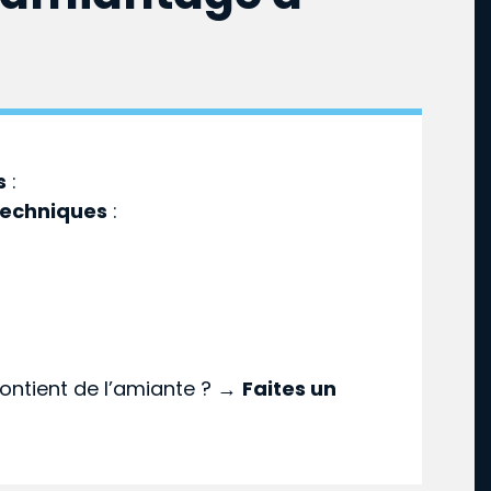
s
:
techniques
:
ontient de l’amiante ? →
Faites un