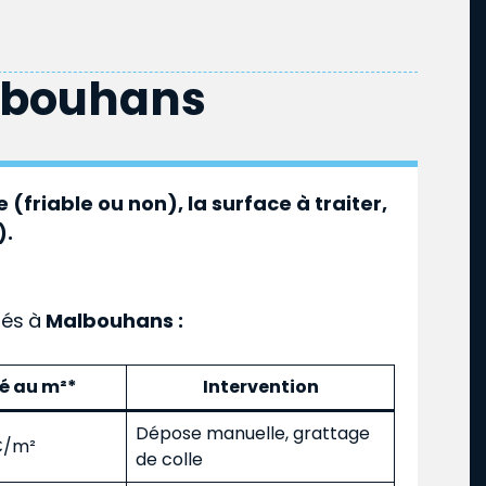
lbouhans
 (friable ou non), la surface à traiter,
).
ués
à
Malbouhans :
mé au m²*
Intervention
Dépose manuelle, grattage
 €/m²
de colle