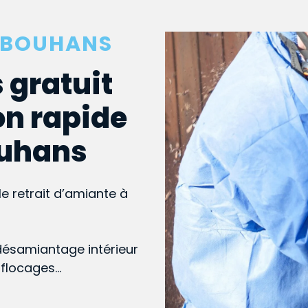
LBOUHANS
 gratuit
on rapide
ouhans
le retrait d’amiante à
désamiantage intérieur
, flocages…