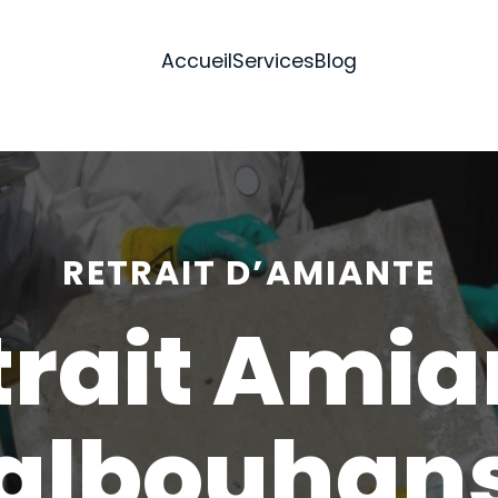
Accueil
Services
Blog
RETRAIT D’AMIANTE
trait Amia
albouhans