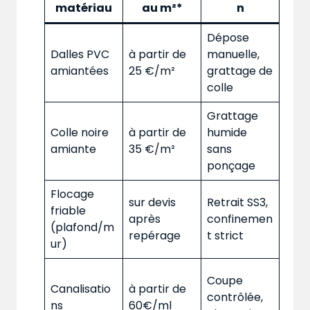
matériau
au m²*
n
Dépose
Dalles PVC
à partir de
manuelle,
amiantées
25 €/m²
grattage de
colle
Grattage
Colle noire
à partir de
humide
amiante
35 €/m²
sans
ponçage
Flocage
sur devis
Retrait SS3,
friable
après
confinemen
(plafond/m
repérage
t strict
ur)
Coupe
Canalisatio
à partir de
contrôlée,
ns
60€/ml