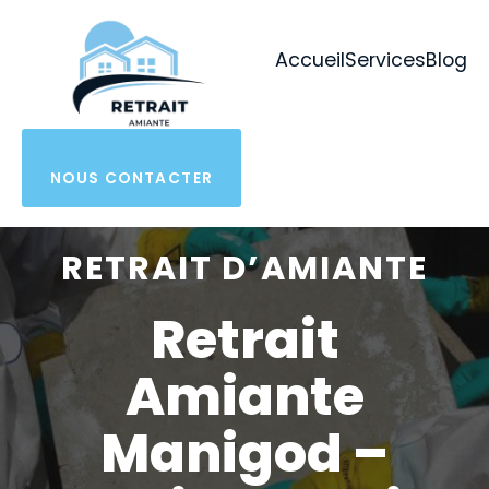
Aller
au
Accueil
Services
Blog
contenu
NOUS CONTACTER
RETRAIT D’AMIANTE
Retrait
Amiante
Manigod –