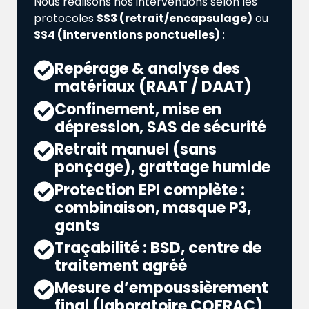
Nous réalisons nos interventions selon les
protocoles
SS3 (retrait/encapsulage)
ou
SS4 (interventions ponctuelles)
:
Repérage & analyse des
matériaux (RAAT / DAAT)
Confinement, mise en
dépression, SAS de sécurité
Retrait manuel (sans
ponçage), grattage humide
Protection EPI complète :
combinaison, masque P3,
gants
Traçabilité : BSD, centre de
traitement agréé
Mesure d’empoussièrement
final (laboratoire COFRAC)