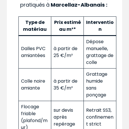
pratiqués
à
Marcellaz-Albanais :
Type de
Prix estimé
Interventio
matériau
au m²*
n
Dépose
Dalles PVC
à partir de
manuelle,
amiantées
25 €/m²
grattage de
colle
Grattage
Colle noire
à partir de
humide
amiante
35 €/m²
sans
ponçage
Flocage
sur devis
Retrait SS3,
friable
après
confinemen
(plafond/m
repérage
t strict
ur)