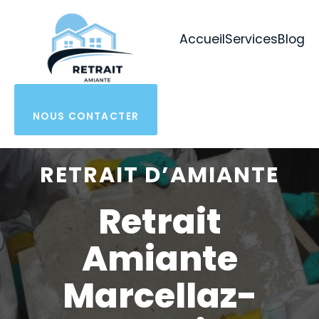
Aller
au
Accueil
Services
Blog
contenu
NOUS CONTACTER
RETRAIT D’AMIANTE
Retrait
Amiante
Marcellaz-