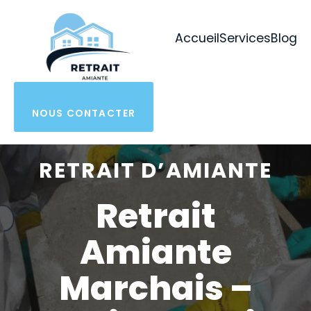
Aller
au
Accueil
Services
Blog
contenu
NOUS CONTACTER
RETRAIT D’AMIANTE
Retrait
Amiante
Marchais –