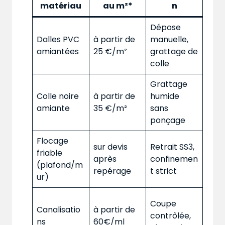
matériau
au m²*
n
Dépose
Dalles PVC
à partir de
manuelle,
amiantées
25 €/m²
grattage de
colle
Grattage
Colle noire
à partir de
humide
amiante
35 €/m²
sans
ponçage
Flocage
sur devis
Retrait SS3,
friable
après
confinemen
(plafond/m
repérage
t strict
ur)
Coupe
Canalisatio
à partir de
contrôlée,
ns
60€/ml