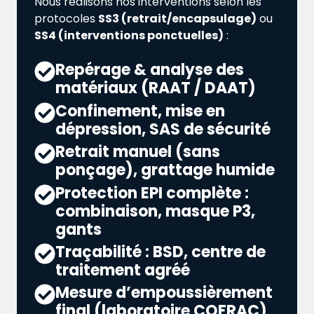
Nous réalisons nos interventions selon les
protocoles
SS3 (retrait/encapsulage)
ou
SS4 (interventions ponctuelles)
:
Repérage & analyse des
matériaux (RAAT / DAAT)
Confinement, mise en
dépression, SAS de sécurité
Retrait manuel (sans
ponçage), grattage humide
Protection EPI complète :
combinaison, masque P3,
gants
Traçabilité : BSD, centre de
traitement agréé
Mesure d’empoussièrement
final (laboratoire COFRAC)